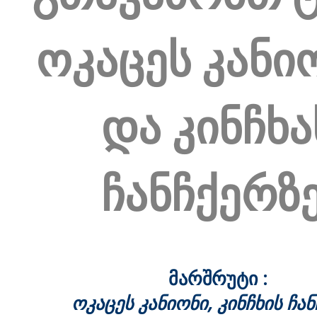
ოკაცეს კანი
და კინჩხა
ჩანჩქერზ
მარშრუტი :
ოკაცეს კანიონი, კინჩხის ჩა