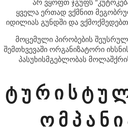
არ ვყოფთ ჯგუფს “კუტოკება
ყველა ერთად ვქმნით მეგობრ
იდილიას გუნდში და ვქმოქმედებ
მოცემული პირობების შეუსრუ
შემთხვევაში ორგანიზატორი იხსნი
პასუხისმგებლობას მოლაშქრის
ტ უ რ ი ს ტ უ 
ო მ პ ა ნ ი