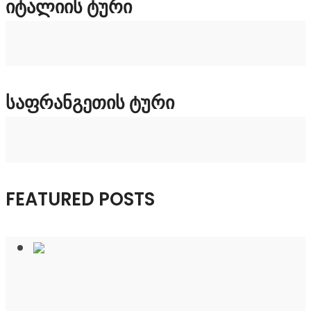
ᲘᲢᲐᲚᲘᲘᲡ ᲢᲣᲠᲘ
ᲡᲐᲤᲠᲐᲜᲒᲔᲗᲘᲡ ᲢᲣᲠᲘ
FEATURED POSTS