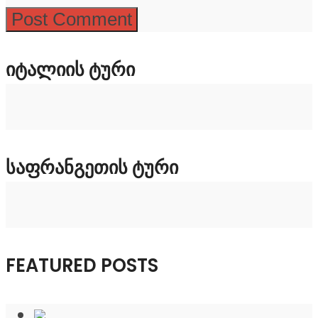
ᲘᲢᲐᲚᲘᲘᲡ ᲢᲣᲠᲘ
ᲡᲐᲤᲠᲐᲜᲒᲔᲗᲘᲡ ᲢᲣᲠᲘ
FEATURED POSTS