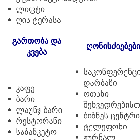
ლიფტი
ღია ტერასა
გართობა და
ღონისძიებებ
კვება
საკონფერენც
დარბაზი
კაფე
ოთახი
ბარი
შეხვედრებისთ
ლაუნჯ ბარი
ბიზნეს ცენტრი
რესტორანი
ტელეფონი
საბანკეტო
ჟურნალ-