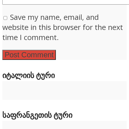
Save my name, email, and
website in this browser for the next
time I comment.
ᲘᲢᲐᲚᲘᲘᲡ ᲢᲣᲠᲘ
ᲡᲐᲤᲠᲐᲜᲒᲔᲗᲘᲡ ᲢᲣᲠᲘ