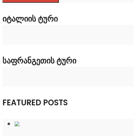
ᲘᲢᲐᲚᲘᲘᲡ ᲢᲣᲠᲘ
ᲡᲐᲤᲠᲐᲜᲒᲔᲗᲘᲡ ᲢᲣᲠᲘ
FEATURED POSTS