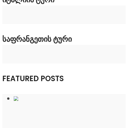
ᲡᲐᲤᲠᲐᲜᲒᲔᲗᲘᲡ ᲢᲣᲠᲘ
FEATURED POSTS