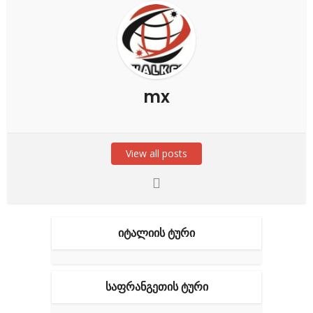
mx
View all posts
ᲘᲢᲐᲚᲘᲘᲡ ᲢᲣᲠᲘ
ᲡᲐᲤᲠᲐᲜᲒᲔᲗᲘᲡ ᲢᲣᲠᲘ