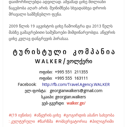
დაიმორჩილებდა ადვილად. ამჟამად ციხე მთლიანი
ნაგებობა აღარ არის. შეინიშნება სხვადასხვა დროის
მრავალი სამშენებლო ფენა.
2009 წლის 19 აგვისტოს ციხე ჩამოინგრა და 2013 წელს
მასზე გამაგრებითი სამუშაოები მიმდინარეობდა. აწყურის
ციხე კვლავ დანგრევის პირასაა.
ტ უ რ ი ს ტ უ ლ ი კ ო მ პ ა ნ ი ა
W A L K E R / ვოლქერი
ოფისი: +995 551 211355
ოფისი
:
+995 555 163111
Facebook
:
http://fb.com/Travel.Agency.WALKER
ელ-ფოსტა: georgianwalkers@gmail.com
სკაიპი:
georgian.walkers
ვებ-გვერდი
:
walker.ge/
(19 ივნისი)
აწყურის ციხე
გოგირდის აბანო სახეობა
: კულტურული
ზარზმა
ობსერვატორია
პილიგრიმი