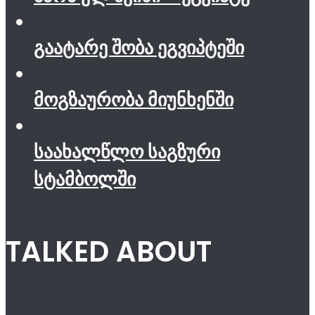
გაატარე შობა ეგვიპტეში
მოგზაურობა მიუნხენში
საახალწლო საგზური
სტამბოლში
TALKED ABOUT