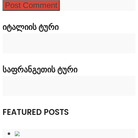
ᲘᲢᲐᲚᲘᲘᲡ ᲢᲣᲠᲘ
ᲡᲐᲤᲠᲐᲜᲒᲔᲗᲘᲡ ᲢᲣᲠᲘ
FEATURED POSTS