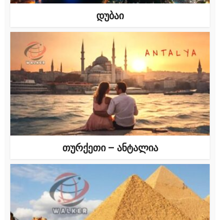
დუბაი
თურქეთი – ანტალია