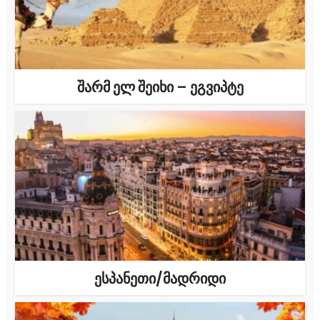
შარმ ელ შეიხი – ეგვიპტე
ესპანეთი/მადრიდი