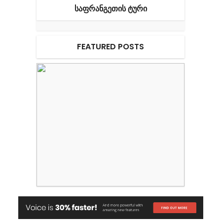
ᲡᲐᲤᲠᲐᲜᲒᲔᲗᲘᲡ ᲢᲣᲠᲘ
FEATURED POSTS