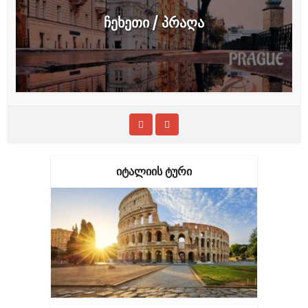
ჩეხეთი / პრაღა
ᲘᲢᲐᲚᲘᲘᲡ ᲢᲣᲠᲘ