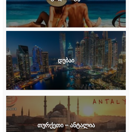
დუბაი
თურქეთი – ანტალია