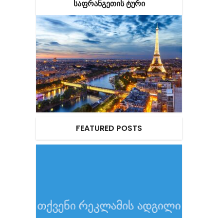
ᲡᲐᲤᲠᲐᲜᲒᲔᲗᲘᲡ ᲢᲣᲠᲘ
FEATURED POSTS