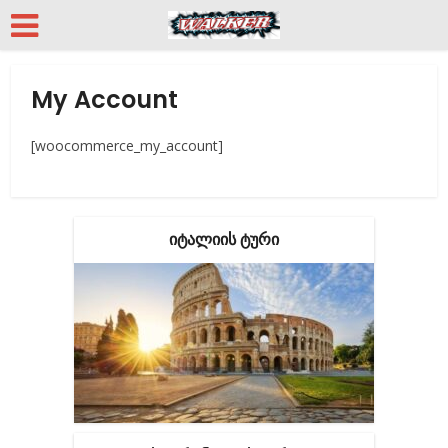
My Account
[woocommerce_my_account]
ᲘᲢᲐᲚᲘᲘᲡ ᲢᲣᲠᲘ