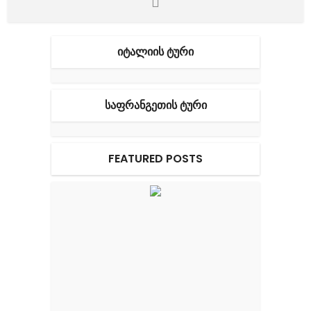
ᲘᲢᲐᲚᲘᲘᲡ ᲢᲣᲠᲘ
ᲡᲐᲤᲠᲐᲜᲒᲔᲗᲘᲡ ᲢᲣᲠᲘ
FEATURED POSTS