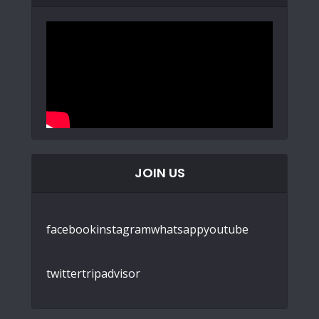
JOIN US
facebook
instagram
whatsapp
youtube
twitter
tripadvisor