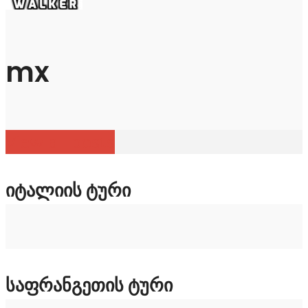
mx
View all posts
ᲘᲢᲐᲚᲘᲘᲡ ᲢᲣᲠᲘ
ᲡᲐᲤᲠᲐᲜᲒᲔᲗᲘᲡ ᲢᲣᲠᲘ