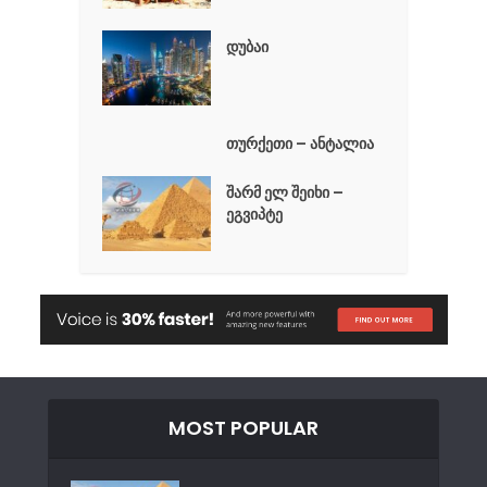
დუბაი
თურქეთი – ანტალია
შარმ ელ შეიხი –
ეგვიპტე
MOST POPULAR