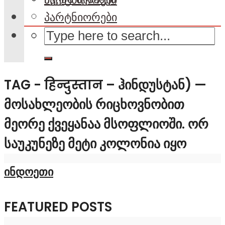
პარტნიორები
TAG - हिन्दुस्तान – ᲰᲘᲜᲓᲣᲡᲢᲐᲜ) —
ᲛᲝᲡᲐᲮᲚᲔᲝᲑᲘᲡ ᲠᲘᲪᲮᲝᲕᲜᲝᲑᲘᲗ
ᲛᲔᲝᲠᲔ ᲥᲕᲔᲧᲐᲜᲐᲐ ᲛᲡᲝᲤᲚᲘᲝᲨᲘ. ᲝᲠ
ᲡᲐᲣᲙᲣᲜᲔᲖᲔ ᲛᲔᲢᲘ ᲙᲝᲚᲝᲜᲘᲐ ᲘᲧᲝ
ინდოეთი
FEATURED POSTS