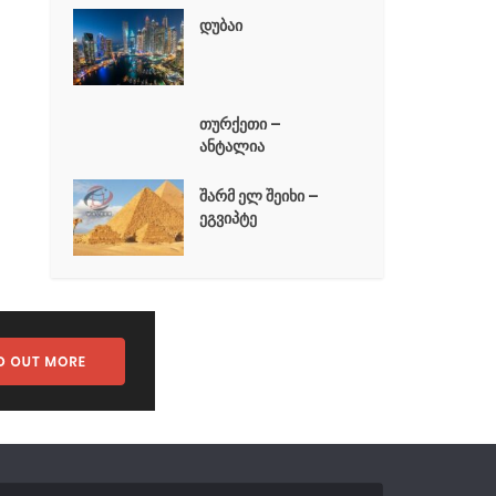
დუბაი
თურქეთი –
ანტალია
შარმ ელ შეიხი –
ეგვიპტე