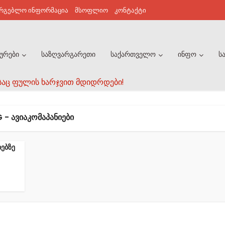
არგებლო ინფორმაცია
მსოფლიო
კონტაქტი
ურები
საზღვარგარეთი
საქართველო
ინფო
ს
საც ფულის ხარჯვით მდიდრდები!
 - ᲐᲕᲘᲐᲙᲝᲛᲐᲞᲐᲜᲘᲔᲑᲘ
ებზე