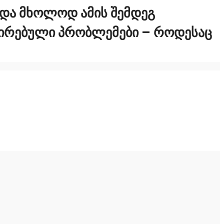
 ᲓᲐ ᲛᲮᲝᲚᲝᲓ ᲐᲛᲘᲡ ᲨᲔᲛᲓᲔᲒ
ᲕᲨᲘᲠᲔᲑᲣᲚᲘ ᲞᲠᲝᲑᲚᲔᲛᲔᲑᲘ – ᲠᲝᲓᲔᲡᲐᲪ