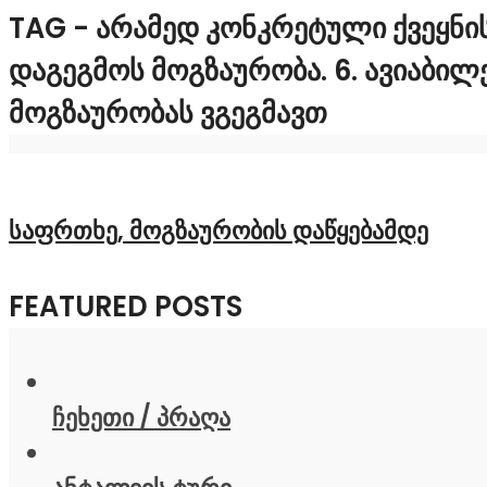
TAG - ᲐᲠᲐᲛᲔᲓ ᲙᲝᲜᲙᲠᲔᲢᲣᲚᲘ ᲥᲕᲔᲧᲜᲘᲡ
ᲓᲐᲒᲔᲒᲛᲝᲡ ᲛᲝᲒᲖᲐᲣᲠᲝᲑᲐ. 6. ᲐᲕᲘᲐᲑᲘ
ᲛᲝᲒᲖᲐᲣᲠᲝᲑᲐᲡ ᲕᲒᲔᲒᲛᲐᲕᲗ
საფრთხე, მოგზაურობის დაწყებამდე
FEATURED POSTS
ჩეხეთი / პრაღა