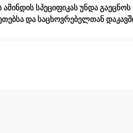
 ᲐᲛᲘᲜᲓᲘᲡ ᲡᲞᲔᲪᲘᲤᲘᲙᲐᲡ ᲣᲜᲓᲐ ᲒᲐᲔᲪᲜᲝᲡ
ᲚᲔᲗᲔᲑᲡᲐ ᲓᲐ ᲡᲐᲪᲮᲝᲕᲠᲔᲑᲔᲚᲗᲐᲜ ᲓᲐᲙᲐ