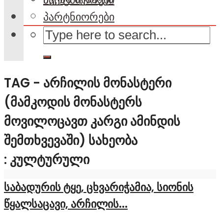
პარტნიორები
TAG - ᲐᲠᲩᲘᲚᲘᲡ ᲛᲝᲜᲐᲡᲢᲔᲠᲘ
(ᲛᲐᲛᲙᲝᲓᲘᲡ ᲛᲝᲜᲐᲡᲢᲔᲠᲡ
ᲛᲝᲕᲘᲚᲝᲪᲐᲕᲗ ᲙᲐᲠᲒᲘ ᲐᲛᲘᲜᲓᲘᲡ
ᲨᲔᲛᲗᲮᲕᲔᲕᲐᲨᲘ) ᲡᲐᲮᲔᲝᲑᲐ
: ᲙᲣᲚᲢᲣᲠᲣᲚᲘ
საბადურის ტყე, ცხვარიჭამია, სიონის
წყალსაცავი, არჩილის...