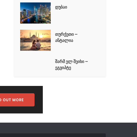
დუბაი
თურქეთი –
ანტალია
შარმ ელ შეიხი –
ეგვიპტე