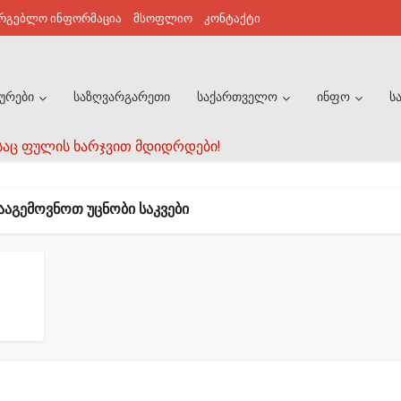
არგებლო ინფორმაცია
მსოფლიო
კონტაქტი
ურები
საზღვარგარეთი
საქართველო
ინფო
ს
საც ფულის ხარჯვით მდიდრდები!
ᲐᲐᲒᲔᲛᲝᲕᲜᲝᲗ ᲣᲪᲜᲝᲑᲘ ᲡᲐᲙᲕᲔᲑᲘ