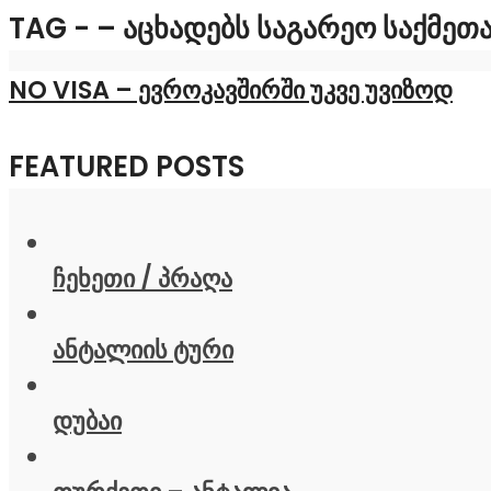
TAG - – ᲐᲪᲮᲐᲓᲔᲑᲡ ᲡᲐᲒᲐᲠᲔᲝ ᲡᲐᲥᲛᲔᲗ
NO VISA – ევროკავშირში უკვე უვიზოდ
FEATURED POSTS
ჩეხეთი / პრაღა
ანტალიის ტური
დუბაი