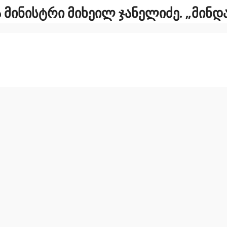
Ა ᲛᲘᲜᲘᲡᲢᲠᲘ ᲛᲘᲮᲔᲘᲚ ᲯᲐᲜᲔᲚᲘᲫᲔ. „ᲛᲘᲜ