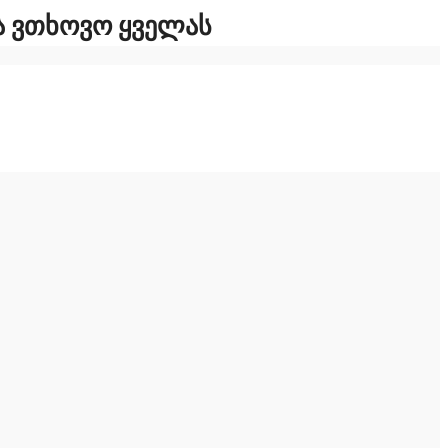
ᲓᲐ ᲕᲗᲮᲝᲕᲝ ᲧᲕᲔᲚᲐᲡ