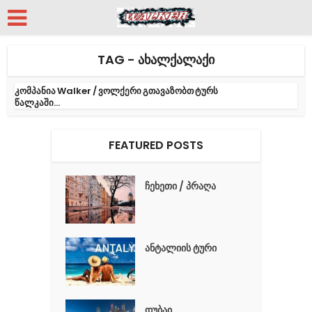
TAG - ᲐᲮᲐᲚᲥᲐᲚᲐᲥᲘ
კომპანია Walker / ვოლქერი გთავაზობთ ტურს
წალკაში...
FEATURED POSTS
ჩეხეთი / პრაღა
ანტალიის ტური
დუბაი