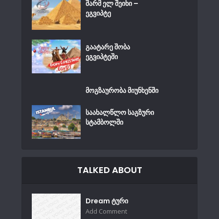
შარმ ელ შეიხი –
ეგვიპტე
გაატარე შობა
ეგვიპტეში
მოგზაურობა მიუნხენში
საახალწლო საგზური
სტამბოლში
TALKED ABOUT
Dream ტური
Add Comment