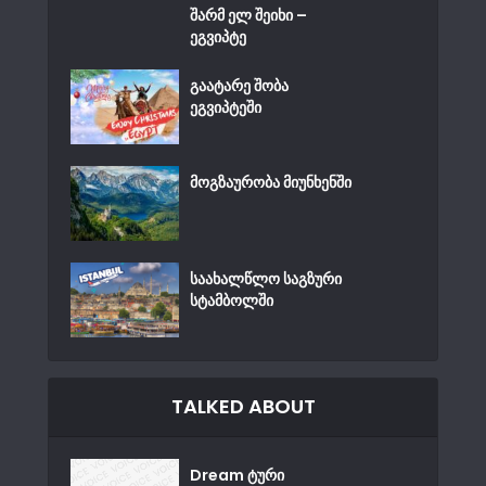
შარმ ელ შეიხი –
ეგვიპტე
გაატარე შობა
ეგვიპტეში
მოგზაურობა მიუნხენში
საახალწლო საგზური
სტამბოლში
TALKED ABOUT
Dream ტური