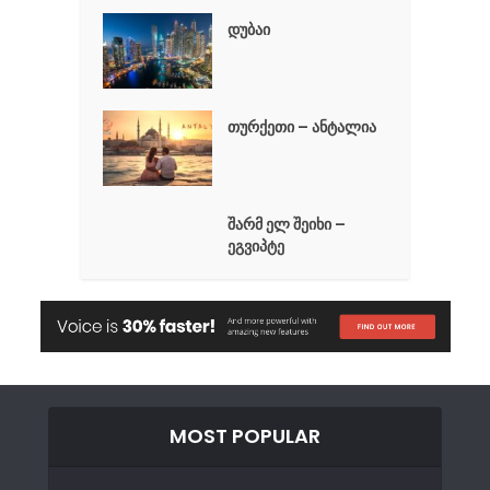
დუბაი
თურქეთი – ანტალია
შარმ ელ შეიხი –
ეგვიპტე
MOST POPULAR