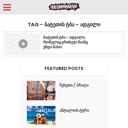
TAG - ᲑᲐᲢᲔᲗᲘᲡ ᲢᲑᲐ – ᲐᲓᲒᲘᲚᲘ
ბატეთის ტბა ~ ადგილი,
რომელიც ერთხელ მაინც
უნდა ნახო.
FEATURED POSTS
ჩეხეთი / პრაღა
ანტალიის ტური