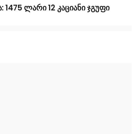
1475 ᲚᲐᲠᲘ 12 ᲙᲐᲪᲘᲐᲜᲘ ᲯᲒᲣᲤᲘ