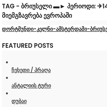
TAG - ᲑᲠᲘᲣᲡᲔᲚᲘ ▬► ᲞᲔᲠᲘᲝᲓᲘ: ✈14_
ᲛᲘᲔᲛᲒᲖᲐᲕᲠᲔᲑᲐ ᲔᲕᲠᲝᲞᲐᲨᲘ
დორტმუნდი-კელნი-ამსტერდამი-ბრიუს
FEATURED POSTS
ჩეხეთი / პრაღა
ანტალიის ტური
დუბაი