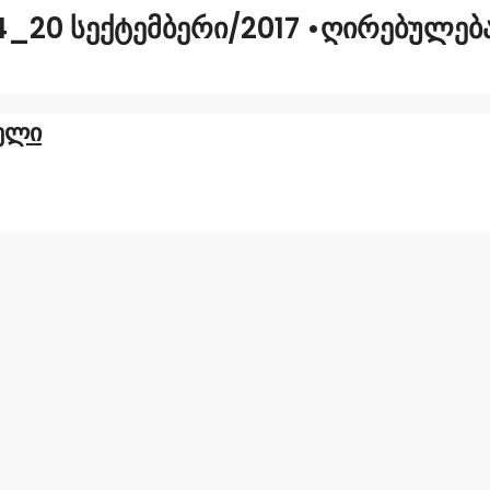
20 ᲡᲔᲥᲢᲔᲛᲑᲔᲠᲘ/2017 •ᲦᲘᲠᲔᲑᲣᲚᲔᲑᲐ: 
ელი