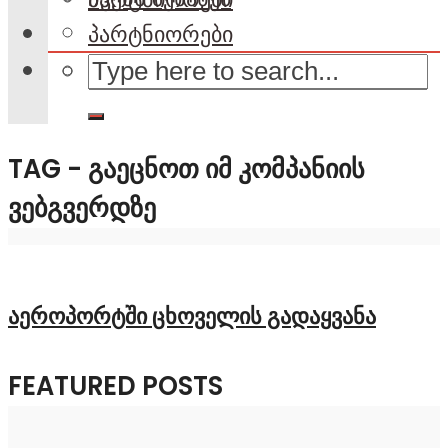
პარტნიორები
TAG - ᲒᲐᲔᲪᲜᲝᲗ ᲘᲛ ᲙᲝᲛᲞᲐᲜᲘᲘᲡ
ᲕᲔᲑᲒᲕᲔᲠᲓᲖᲔ
აეროპორტში ცხოველის გადაყვანა
FEATURED POSTS