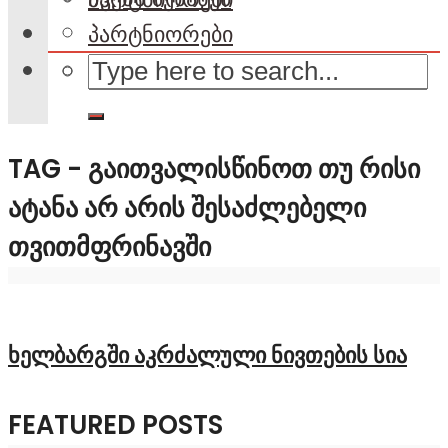
პარტნიორები
TAG - ᲒᲐᲘᲗᲕᲐᲚᲘᲡᲬᲘᲜᲝᲗ ᲗᲣ ᲠᲘᲡᲘ
ᲐᲢᲐᲜᲐ ᲐᲠ ᲐᲠᲘᲡ ᲨᲔᲡᲐᲫᲚᲔᲑᲔᲚᲘ
ᲗᲕᲘᲗᲛᲤᲠᲘᲜᲐᲕᲨᲘ
ხელბარგში აკრძალული ნივთების სია
FEATURED POSTS