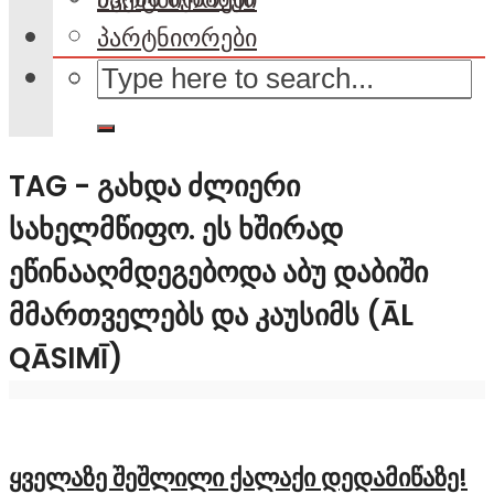
პარტნიორები
TAG - ᲒᲐᲮᲓᲐ ᲫᲚᲘᲔᲠᲘ
ᲡᲐᲮᲔᲚᲛᲬᲘᲤᲝ. ᲔᲡ ᲮᲨᲘᲠᲐᲓ
ᲔᲬᲘᲜᲐᲐᲦᲛᲓᲔᲒᲔᲑᲝᲓᲐ ᲐᲑᲣ ᲓᲐᲑᲘᲨᲘ
ᲛᲛᲐᲠᲗᲕᲔᲚᲔᲑᲡ ᲓᲐ ᲙᲐᲣᲡᲘᲛᲡ (ĀL
QĀSIMĪ)
ყველაზე შეშლილი ქალაქი დედამიწაზე!