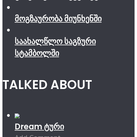
მოგზაურობა მიუნხენში
საახალწლო საგზური
სტამბოლში
TALKED ABOUT
Dream ტური