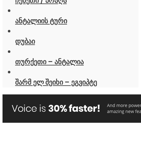
ჩეხეთი / პრაღა
ანტალიის ტური
დუბაი
თურქეთი – ანტალია
შარმ ელ შეიხი – ეგვიპტე