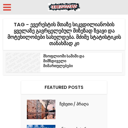
TAG - ᲔᲕᲔᲠᲔᲡᲢᲘᲡ ᲛᲗᲐᲖᲔ ᲡᲘᲙᲕᲓᲘᲚᲘᲐᲜᲝᲑᲘᲡ
ᲧᲕᲔᲚᲐᲖᲔ ᲒᲐᲕᲠᲪᲔᲚᲔᲑᲣᲚ ᲛᲘᲖᲔᲖᲐᲓ ᲖᲕᲐᲕᲘ ᲓᲐ
ᲛᲝᲢᲔᲮᲘᲚᲝᲑᲔᲑᲘ ᲡᲐᲮᲔᲚᲓᲔᲑᲐ. ᲛᲫᲘᲛᲔ ᲡᲢᲐᲢᲘᲡᲢᲘᲙᲘᲡ
ᲗᲐᲜᲐᲮᲛᲐᲓ ᲙᲘ
მსოფლიოში საშიში და
მიმზდიველი
მიმართულებები
FEATURED POSTS
ჩეხეთი / პრაღა