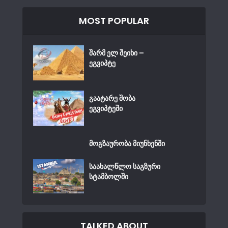
MOST POPULAR
შარმ ელ შეიხი –
ეგვიპტე
გაატარე შობა
ეგვიპტეში
მოგზაურობა მიუნხენში
საახალწლო საგზური
სტამბოლში
TALKED ABOUT