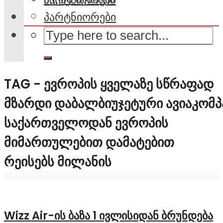
პარტნიორები
TAG - ᲔᲕᲠᲝᲞᲘᲡ ᲧᲕᲔᲚᲐᲖᲔ ᲡᲬᲠᲐᲤᲐᲓ
ᲛᲖᲐᲠᲓᲘ ᲓᲐᲑᲐᲚᲑᲘᲣᲯᲔᲢᲣᲠᲘ ᲐᲕᲘᲐᲙᲝᲛᲞ
ᲡᲐᲥᲐᲠᲗᲕᲔᲚᲝᲓᲐᲜ ᲔᲕᲠᲝᲞᲘᲡ
ᲛᲘᲛᲐᲠᲗᲣᲚᲔᲑᲘᲗ ᲓᲐᲛᲐᲢᲔᲑᲘᲗ
ᲠᲔᲘᲡᲔᲑᲡ ᲛᲘᲚᲐᲜᲘᲡ
Wizz Air-ის ბაზა 1 ივლისიდან ბრუნდება