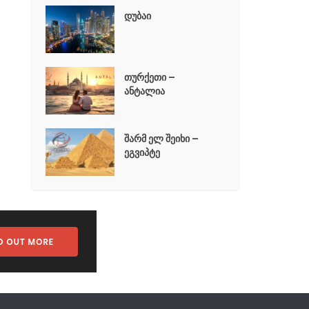
დუბაი
თურქეთი –
ანტალია
შარმ ელ შეიხი –
ეგვიპტე