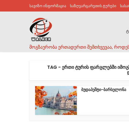
სავიზო ინფორმაცია
საზღვარგარეთის ტურები
სას
ტ
მოგზაურობა ერთადერთი შემთხვევაა, როდე
TAG - ᲔᲠᲗᲘ ᲢᲣᲠᲘᲡ ᲤᲐᲠᲒᲚᲔᲑᲨᲘ ᲘᲛᲝᲒ
ბუდაპეშტი-ბარსელონა