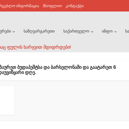
არგებლო ინფორმაცია
მსოფლიო
კონტაქტი
ურები
საზღვარგარეთი
საქართველო
ინფო
ს
საც ფულის ხარჯვით მდიდრდები!
ᲖᲐᲣᲠᲔᲗ ᲑᲣᲓᲐᲞᲔᲨᲢᲡᲐ ᲓᲐ ᲑᲐᲠᲡᲔᲚᲝᲜᲐᲨᲘ ᲓᲐ ᲒᲐᲐᲢᲐᲠᲔᲗ 6
ᲓᲐᲣᲕᲘᲬᲧᲐᲠᲘ ᲓᲦᲔ.