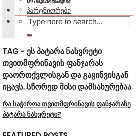
პარტნიორები
TAG - ᲔᲡ ᲞᲐᲢᲐᲠᲐ ᲜᲐᲮᲕᲠᲔᲢᲘ
ᲗᲕᲘᲗᲛᲤᲠᲘᲜᲐᲕᲘᲡ ᲤᲐᲜᲯᲐᲠᲐᲡ
ᲓᲐᲝᲠᲗᲥᲕᲚᲘᲡᲒᲐᲜ ᲓᲐ ᲒᲐᲧᲘᲜᲕᲘᲡᲒᲐᲜ
ᲘᲪᲐᲕᲡ. ᲡᲬᲝᲠᲔᲓ ᲛᲘᲡᲘ ᲓᲐᲛᲡᲐᲮᲣᲠᲔᲑᲐᲐ
რა საჭიროა თვითმფრინავის ფანჯარაზე
პატარა ნახვრეტი?
FEATURED POSTS