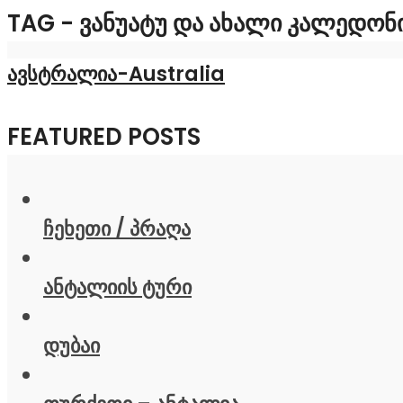
TAG - ᲕᲐᲜᲣᲐᲢᲣ ᲓᲐ ᲐᲮᲐᲚᲘ ᲙᲐᲚᲔᲓᲝᲜ
ავსტრალია-Australia
FEATURED POSTS
ჩეხეთი / პრაღა
ანტალიის ტური
დუბაი