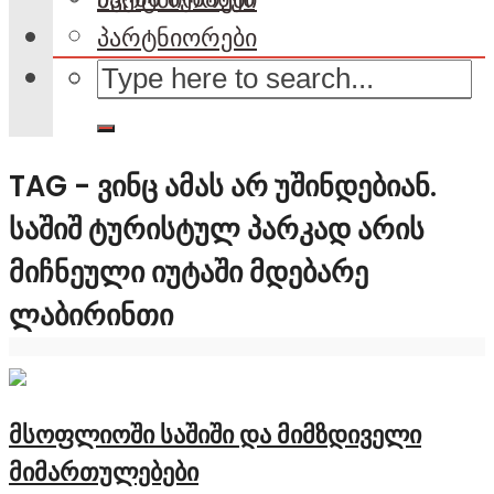
პარტნიორები
TAG - ᲕᲘᲜᲪ ᲐᲛᲐᲡ ᲐᲠ ᲣᲨᲘᲜᲓᲔᲑᲘᲐᲜ.
ᲡᲐᲨᲘᲨ ᲢᲣᲠᲘᲡᲢᲣᲚ ᲞᲐᲠᲙᲐᲓ ᲐᲠᲘᲡ
ᲛᲘᲩᲜᲔᲣᲚᲘ ᲘᲣᲢᲐᲨᲘ ᲛᲓᲔᲑᲐᲠᲔ
ᲚᲐᲑᲘᲠᲘᲜᲗᲘ
მსოფლიოში საშიში და მიმზდიველი
მიმართულებები