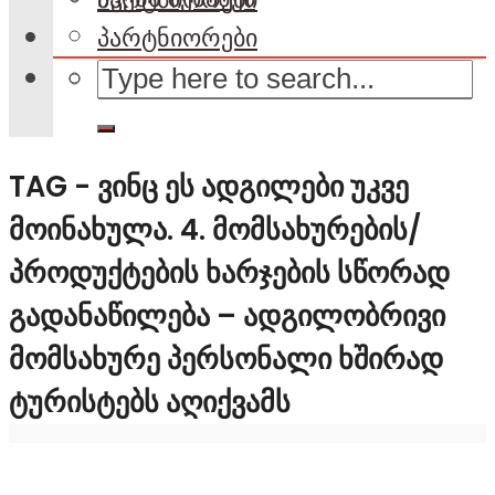
პარტნიორები
TAG - ᲕᲘᲜᲪ ᲔᲡ ᲐᲓᲒᲘᲚᲔᲑᲘ ᲣᲙᲕᲔ
ᲛᲝᲘᲜᲐᲮᲣᲚᲐ. 4. ᲛᲝᲛᲡᲐᲮᲣᲠᲔᲑᲘᲡ/
ᲞᲠᲝᲓᲣᲥᲢᲔᲑᲘᲡ ᲮᲐᲠᲯᲔᲑᲘᲡ ᲡᲬᲝᲠᲐᲓ
ᲒᲐᲓᲐᲜᲐᲬᲘᲚᲔᲑᲐ – ᲐᲓᲒᲘᲚᲝᲑᲠᲘᲕᲘ
ᲛᲝᲛᲡᲐᲮᲣᲠᲔ ᲞᲔᲠᲡᲝᲜᲐᲚᲘ ᲮᲨᲘᲠᲐᲓ
ᲢᲣᲠᲘᲡᲢᲔᲑᲡ ᲐᲦᲘᲥᲕᲐᲛᲡ