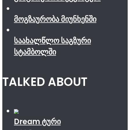
მოგზაურობა მიუნხენში
საახალწლო საგზური
სტამბოლში
TALKED ABOUT
Dream ტური