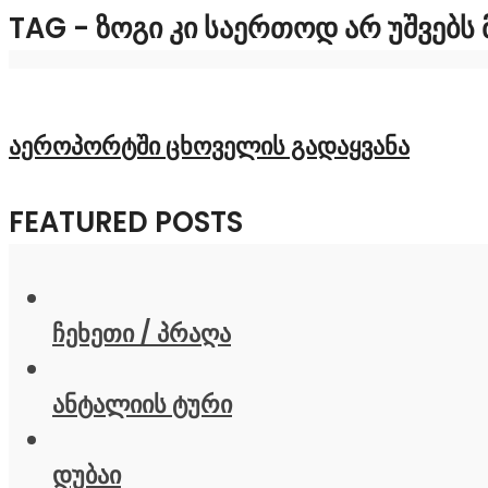
TAG - ᲖᲝᲒᲘ ᲙᲘ ᲡᲐᲔᲠᲗᲝᲓ ᲐᲠ ᲣᲨᲕᲔᲑᲡ
აეროპორტში ცხოველის გადაყვანა
FEATURED POSTS
ჩეხეთი / პრაღა
ანტალიის ტური
დუბაი