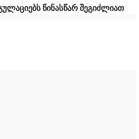
ᲔᲒᲣᲚᲐᲪᲘᲔᲑᲡ ᲬᲘᲜᲐᲡᲬᲐᲠ ᲨᲔᲒᲘᲫᲚᲘᲐᲗ