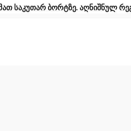
 ᲛᲐᲗ ᲡᲐᲙᲣᲗᲐᲠ ᲑᲝᲠᲢᲖᲔ. ᲐᲦᲜᲘᲨᲜᲣᲚ Რ