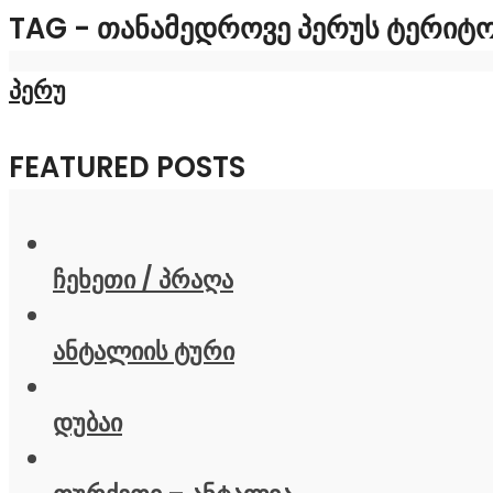
TAG - ᲗᲐᲜᲐᲛᲔᲓᲠᲝᲕᲔ ᲞᲔᲠᲣᲡ ᲢᲔᲠᲘᲢ
პერუ
FEATURED POSTS
ჩეხეთი / პრაღა
ანტალიის ტური
დუბაი