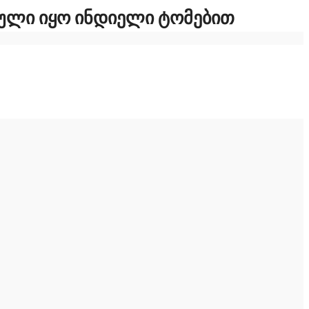
ᲣᲚᲘ ᲘᲧᲝ ᲘᲜᲓᲘᲔᲚᲘ ᲢᲝᲛᲔᲑᲘᲗ