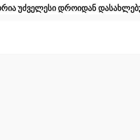
ᲝᲠᲘᲐ ᲣᲫᲕᲔᲚᲔᲡᲘ ᲓᲠᲝᲘᲓᲐᲜ ᲓᲐᲡᲐᲮᲚᲔᲑ