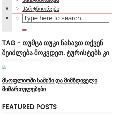
პარტნიორები
TAG - ᲗᲣᲛᲪᲐ ᲗᲣᲙᲘ ᲜᲐᲮᲐᲕᲗ ᲗᲥᲕᲔᲜ
ᲨᲔᲘᲫᲚᲔᲑᲐ ᲛᲝᲙᲕᲓᲔᲗ. ᲢᲣᲠᲘᲡᲢᲔᲑᲡ ᲙᲘ
მსოფლიოში საშიში და მიმზდიველი
მიმართულებები
FEATURED POSTS