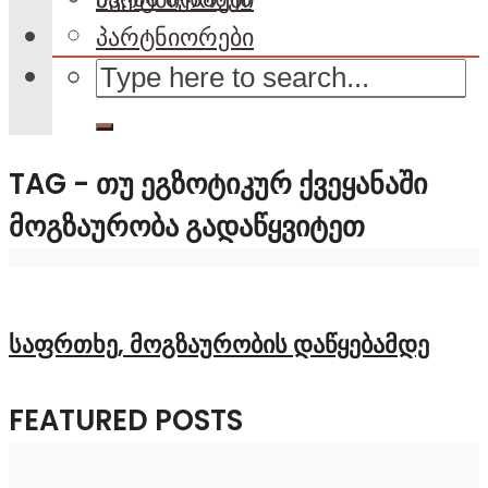
პარტნიორები
TAG - ᲗᲣ ᲔᲒᲖᲝᲢᲘᲙᲣᲠ ᲥᲕᲔᲧᲐᲜᲐᲨᲘ
ᲛᲝᲒᲖᲐᲣᲠᲝᲑᲐ ᲒᲐᲓᲐᲬᲧᲕᲘᲢᲔᲗ
საფრთხე, მოგზაურობის დაწყებამდე
FEATURED POSTS