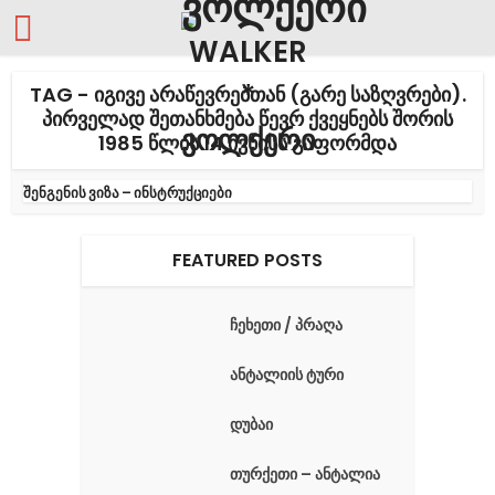
TAG - ᲘᲒᲘᲕᲔ ᲐᲠᲐᲬᲔᲕᲠᲔᲑᲗᲐᲜ (ᲒᲐᲠᲔ ᲡᲐᲖᲦᲕᲠᲔᲑᲘ).
ᲞᲘᲠᲕᲔᲚᲐᲓ ᲨᲔᲗᲐᲜᲮᲛᲔᲑᲐ ᲬᲔᲕᲠ ᲥᲕᲔᲧᲜᲔᲑᲡ ᲨᲝᲠᲘᲡ
1985 ᲬᲚᲘᲡ 14 ᲘᲕᲜᲘᲡᲡ ᲒᲐᲤᲝᲠᲛᲓᲐ
შენგენის ვიზა – ინსტრუქციები
FEATURED POSTS
ჩეხეთი / პრაღა
ანტალიის ტური
დუბაი
თურქეთი – ანტალია