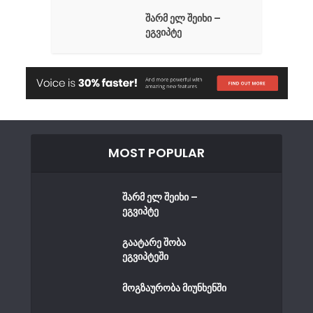
შარმ ელ შეიხი –
ეგვიპტე
MOST POPULAR
შარმ ელ შეიხი –
ეგვიპტე
გაატარე შობა
ეგვიპტეში
მოგზაურობა მიუნხენში