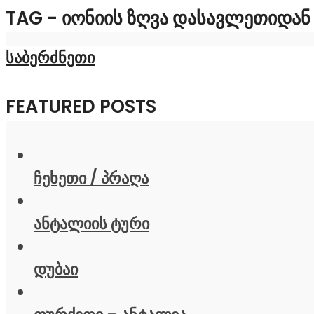
TAG - ᲘᲝᲜᲘᲘᲡ ᲖᲦᲕᲐ ᲓᲐᲡᲐᲕᲚᲔᲗᲘᲓᲐᲜ
საბერძნეთი
FEATURED POSTS
ჩეხეთი / პრაღა
ანტალიის ტური
დუბაი