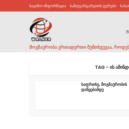
სავიზო ინფორმაცია
საზღვარგარეთის ტურები
სას
ტ
მოგზაურობა ერთადერთი შემთხვევაა, როდე
TAG - ᲘᲡ ᲐᲛᲘᲜ
საფრთხე, მოგზაურობის
დაწყებამდე