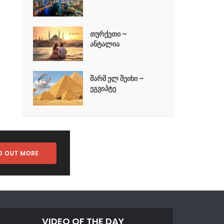
თურქეთი –
ანტალია
შარმ ელ შეიხი –
ეგვიპტე
VIDEO OF THE DAY