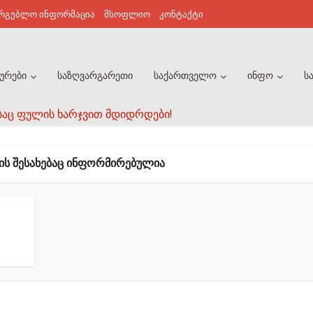
არგებლო ინფორმაცია
მსოფლიო
კონტაქტი
ურები
საზღვარგარეთი
საქართველო
ინფო
ს
საც ფულის ხარჯვით მდიდრდები!
ᲓᲘᲡ ᲨᲔᲡᲐᲮᲔᲑᲐᲪ ᲘᲜᲤᲝᲠᲛᲘᲠᲔᲑᲣᲚᲘᲐ