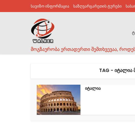
სავიზო ინფორმაცია
საზღვარგარეთის ტურები
სას
ტ
მოგზაურობა ერთადერთი შემთხვევაა, როდე
TAG - ᲘᲢᲐᲚᲘᲐ 
იტალია