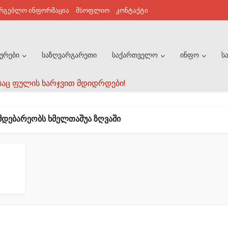
არგებლო ინფორმაცია
მსოფლიო
კონტაქტი
ურები
საზღვარგარეთი
საქართველო
ინფო
ს
საც ფულის ხარჯვით მდიდრდები!
ᲛᲓᲔᲑᲐᲠᲔᲝᲑᲡ ᲮᲛᲔᲚᲗᲐᲨᲣᲐ ᲖᲦᲕᲐᲨᲘ