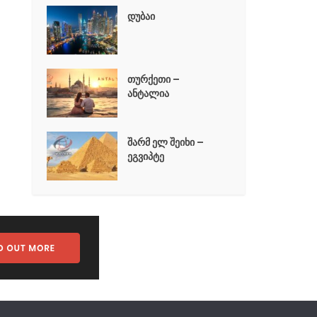
დუბაი
თურქეთი –
ანტალია
შარმ ელ შეიხი –
ეგვიპტე