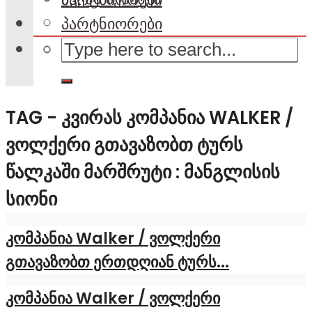
პარტნიორები
TAG - ᲙᲕᲘᲠᲐᲡ ᲙᲝᲛᲞᲐᲜᲘᲐ WALKER /
ᲕᲝᲚᲥᲔᲠᲘ ᲒᲗᲐᲕᲐᲖᲝᲑᲗ ᲢᲣᲠᲡ
ᲬᲐᲚᲙᲐᲨᲘ ᲛᲐᲠᲨᲠᲣᲢᲘ : ᲛᲐᲜᲒᲚᲘᲡᲘᲡ
ᲡᲘᲝᲜᲘ
კომპანია Walker / ვოლქერი
გთავაზობთ ერთდღიან ტურს...
კომპანია Walker / ვოლქერი