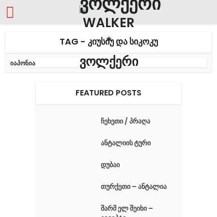
TAG - ᲙᲘᲣᲡᲘᲣ ᲓᲐ ᲡᲘᲙᲝᲙᲣ
იაპონია
FEATURED POSTS
ჩეხეთი / პრაღა
ანტალიის ტური
დუბაი
თურქეთი – ანტალია
შარმ ელ შეიხი –