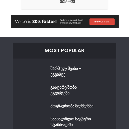
ეგვიპტე
MOST POPULAR
შარმ ელ შეიხი –
ეგვიპტე
გაატარე შობა
ეგვიპტეში
მოგზაურობა მიუნხენში
საახალწლო საგზური
სტამბოლში