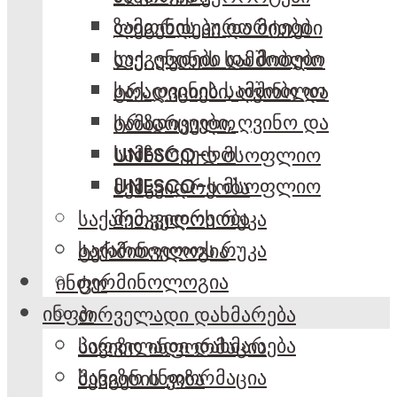
ზამთრის კურორტები
ლეგენდები და მითები
ლეგენდები და მითები
საქ. ღვინის სამშობლო
საქ. ღვინის სამშობლო
ტრადიციები, ღვინო და
ტრადიციები, ღვინო და
სამზარეულო
სამზარეულო
UNESCO-ს მსოფლიო
UNESCO-ს მსოფლიო
მემკვიდრეობა
მემკვიდრეობა
საქართველოს რუკა
საქართველოს რუკა
ტერმინოლოგია
ტერმინოლოგია
ინფო
ინფო
პირველადი დახმარება
პირველადი დახმარება
სავიზო ინფორმაცია
სავიზო ინფორმაცია
შენგენის ვიზა