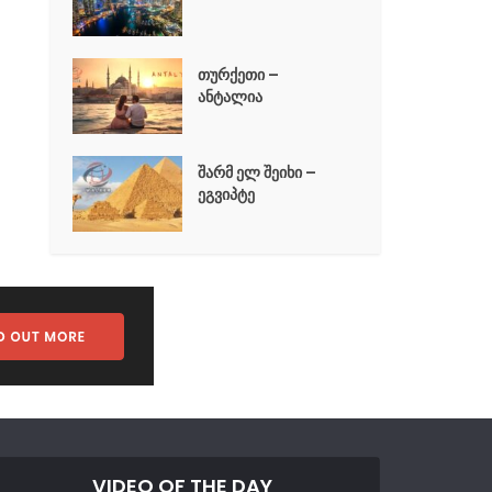
თურქეთი –
ანტალია
შარმ ელ შეიხი –
ეგვიპტე
VIDEO OF THE DAY