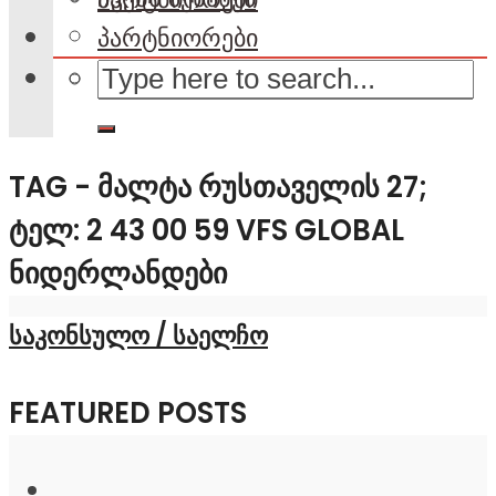
პარტნიორები
TAG - ᲛᲐᲚᲢᲐ ᲠᲣᲡᲗᲐᲕᲔᲚᲘᲡ 27;
ᲢᲔᲚ: 2 43 00 59 VFS GLOBAL
ᲜᲘᲓᲔᲠᲚᲐᲜᲓᲔᲑᲘ
საკონსულო / საელჩო
FEATURED POSTS