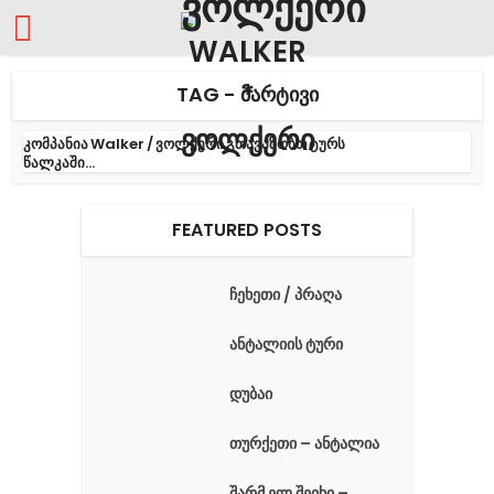
TAG - ᲛᲐᲠᲢᲘᲕᲘ
კომპანია Walker / ვოლქერი გთავაზობთ ტურს
წალკაში...
FEATURED POSTS
ჩეხეთი / პრაღა
ანტალიის ტური
დუბაი
თურქეთი – ანტალია
შარმ ელ შეიხი –