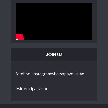
JOIN US
facebook
instagram
whatsapp
youtube
twitter
tripadvisor