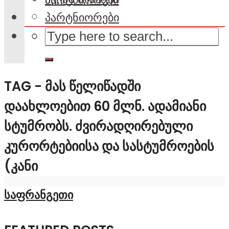
პარტნიორები
TAG - ᲛᲐᲡ ᲬᲔᲚᲘᲬᲐᲓᲨᲘ
ᲓᲐᲐᲮᲚᲝᲔᲑᲘᲗ 60 ᲛᲚᲜ. ᲐᲓᲐᲛᲘᲐᲜᲘ
ᲡᲢᲣᲛᲠᲝᲑᲡ. ᲫᲕᲘᲠᲐᲓᲦᲘᲠᲔᲑᲣᲚᲘ
ᲙᲣᲠᲝᲠᲢᲔᲑᲘᲘᲡᲐ ᲓᲐ ᲡᲐᲡᲢᲣᲛᲠᲝᲔᲑᲘᲡ
(ᲙᲐᲜᲘ
საფრანგეთი