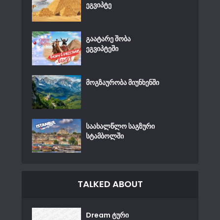
ეგვიპტე
გაატარე შობა
ეგვიპტეში
მოგზაურობა მიუნხენში
საახალწლო საგზური
სტამბოლში
TALKED ABOUT
Dream ტური